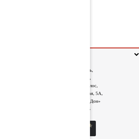
Насос масляный 51051035036
7 500 руб
Информация
Ростовская область,
Аксайский район,
поселок Красный Колос,
улица Производственная, 5А,
1040 км трассы М-4 «Дон»
8 (800) 222-60-05
sale@kolos.red