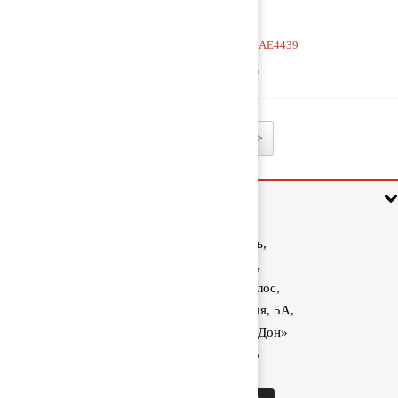
Кран 4-х контурный AE4439
1 500 руб
1
2
>
Информация
Ростовская область,
Аксайский район,
поселок Красный Колос,
улица Производственная, 5А,
1040 км трассы М-4 «Дон»
8 (800) 222-60-05
sale@kolos.red