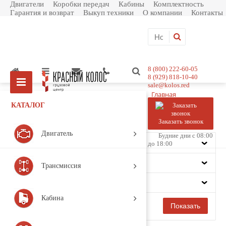
Двигатели
Коробки передач
Кабины
Комплектность
Гарантия и возврат
Выкуп техники
О компании
Контакты
8 (800) 222-60-05
8 (929) 818-10-40
sale@kolos.red
Главная
Каталог товаров
КАТАЛОГ
Пневматика
Кран 4-х контурный
Заказать звонок
Фильтр
Двигатель
Будние дни с 08:00
Цена
до 18:00
Производитель
Трансмиссия
Модель
Кабина