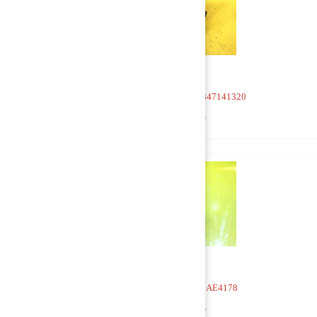
Кран 4-х контурный 9347141320
1 500 руб
Кран 4-х контурный AE4178
1 000 руб