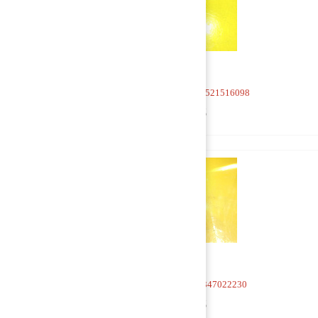
Кран 4-х контурный 81521516098
1 500 руб
Кран 4-х контурный 9347022230
1 000 руб