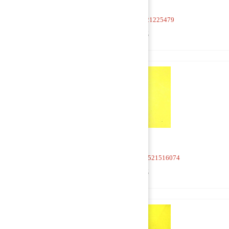
Кран 4-х контурный 21225479
1 500 руб
Кран 4-х контурный 81521516074
1 500 руб