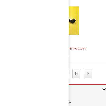
Горловина маслозаливная 4570101364
1 500 руб
1
2
3
...
15
16
>
Информация
Ростовская область,