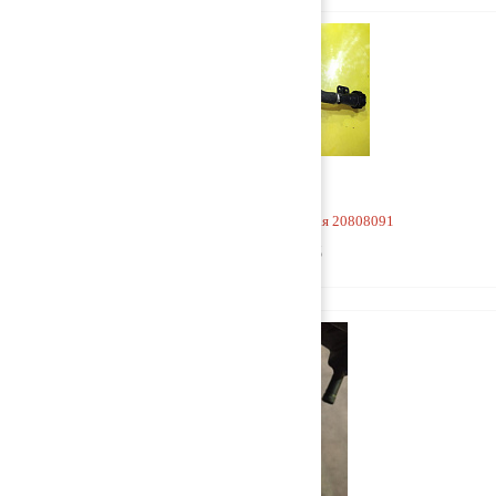
Горловина маслозаливная 20808091
1 500 руб