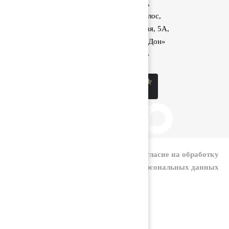
Аксайский район,
поселок Красный Колос,
улица Производственная, 5А,
1040 км трассы М-4 «Дон»
8 (800) 222-60-05
sale@kolos.red
|
Политика конфиденциальности
Согласие на обработку
персональных данных