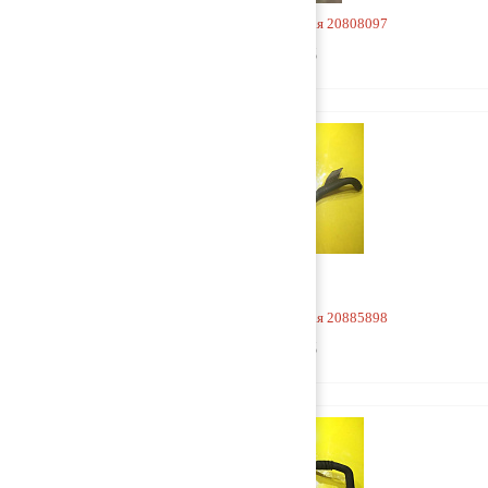
Горловина маслозаливная 20808097
2 500 руб
Горловина маслозаливная 20885898
2 500 руб