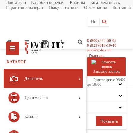
Двигатели
Коробки передач
Кабины
Комплектность
Гарантия и возврат
Выкуп техники
О компании
Контакты
8 (800) 222-60-05
8 (929) 818-10-40
sale@kolos.red
Главная
Каталог товаров
КАТАЛОГ
Двигатель
Система смазки
Заказать звонок
Фильтр
Двигатель
Будние дни с 08:00
Цена
до 18:00
Производитель
Трансмиссия
Модель
Кабина