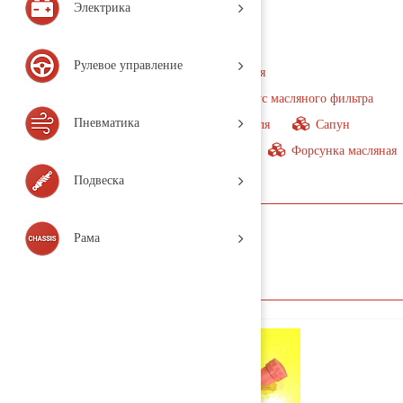
Электрика
Система смазки
Рулевое управление
Насос масляный
Трубка масляная
Горловина маслозаливная
Корпус масляного фильтра
Пневматика
Маслозаборник
Поддон двигателя
Сапун
Фланец двигателя под масляный щуп
Форсунка масляная
Центрифуга
Щуп масляный
Подвеска
название
Рама