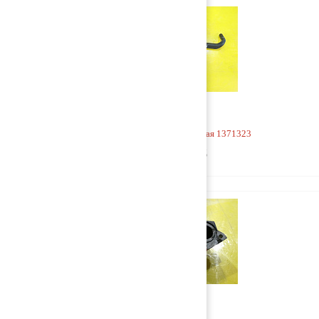
Горловина маслозаливная 1371323
1 500 руб