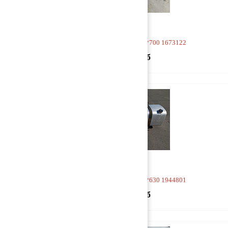
Бак топливный 2250*700*700 1673122
90 000 руб
Бак топливный 2300*680*630 1944801
95 000 руб