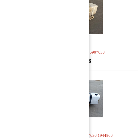
Бак топливный 2030*690*630
27 500 руб
Бак топливный 2250*680*630 1944800