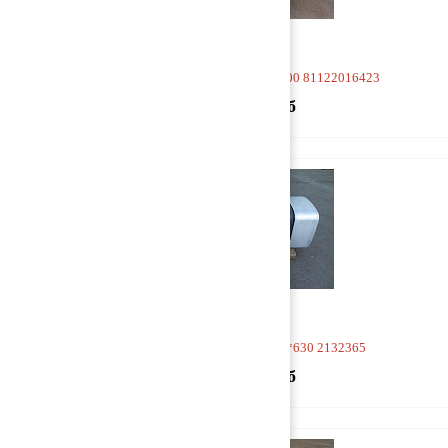
Бак топливный 1365*700*700 81122016423
70 000 руб
Бак топливный 1550*680*630 2132365
70 000 руб