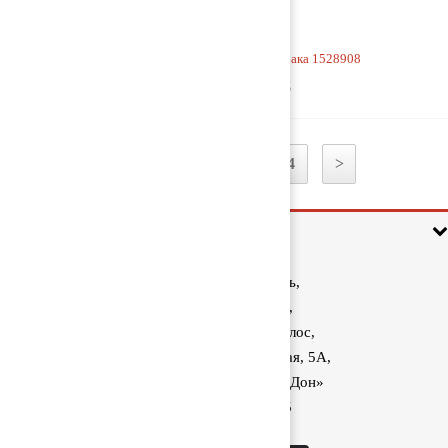
Кронштейн топливного бака 1528908
3 000 руб
1
2
3
4
>
Информация
Ростовская область,
Аксайский район,
поселок Красный Колос,
улица Производственная, 5А,
1040 км трассы М-4 «Дон»
8 (800) 222-60-05
sale@kolos.red