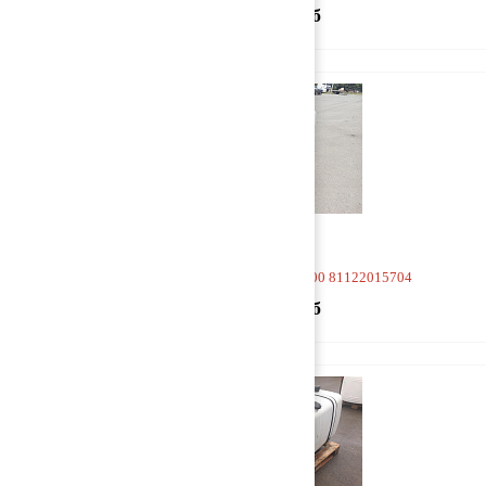
15 000 руб
Бак топливный 1365*700*700 81122015704
65 000 руб