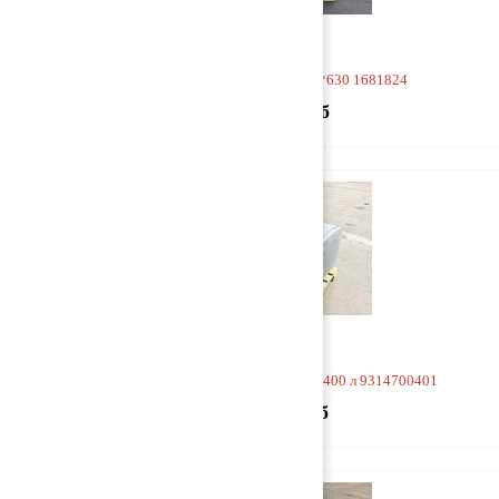
Бак топливный 1140*680*630 1681824
45 000 руб
Бак топливный 1230*640*570 400 л 9314700401
11 000 руб