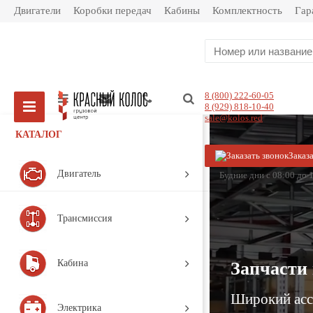
Двигатели
Коробки передач
Кабины
Комплектность
Гар
8 (800) 222-60-05
8 (929) 818-10-40
sale@kolos.red
КАТАЛОГ
Заказ
Двигатель
Будние дни с 08:00 до 1
Трансмиссия
Кабина
Запчасти 
Широкий ассо
Электрика