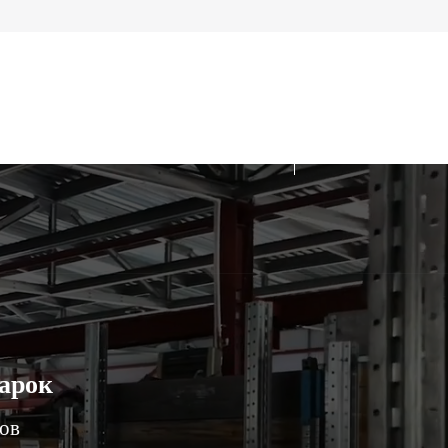
марок
ков