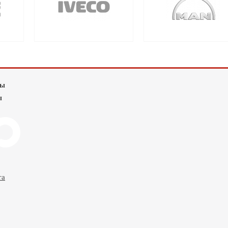
лы
ы
та