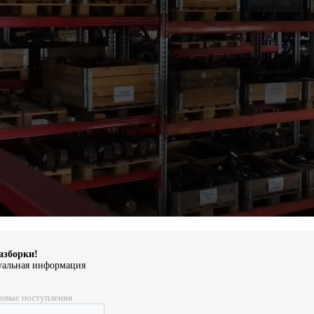
азборки!
уальная информация
овые поступления