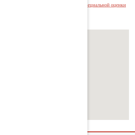
Заключение эксперта по результатам специальной оценки
условий труда
Мы на карте: