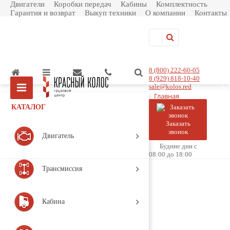
Двигатели
Коробки передач
Кабины
Комплектность
Гарантия и возврат
Выкуп техники
О компании
Контакты
8 (800) 222-60-05
8 (929) 818-10-40
sale@kolos.red
Главная
Контакты
КАТАЛОГ
Наши контакты
Заказать
звонок
Двигатель
Отдел продаж:
Будние дни с
08:00 до 18:00
sale@kolos.red
Трансмиссия
+7 (929) 818-10-40
Бухгалтерия:
Кабина
aatim0f@yandex.ru