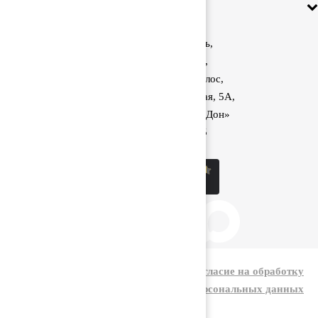
Информация
Ростовская область,
Аксайский район,
поселок Красный Колос,
улица Производственная, 5А,
1040 км трассы М-4 «Дон»
8 (800) 222-60-05
sale@kolos.red
|
Политика конфиденциальности
Согласие на обработку
персональных данных