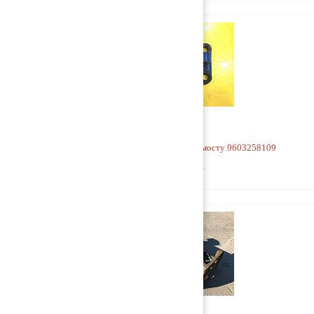
Кронштейн V-образной тяги к мосту 9603258109
9 000 руб