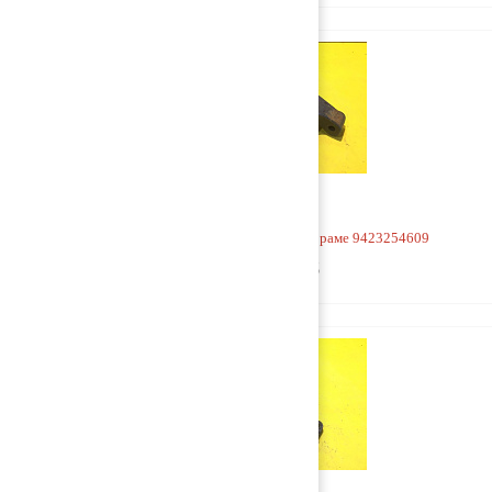
Кронштейн V-образной тяги к раме 9423254609
3 500 руб