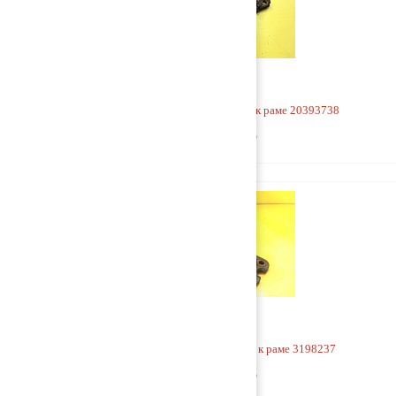
Кронштейн V-образной тяги к раме 20393738
3 500 руб
Кронштейн V-образной тяги к раме 3198237
9 000 руб