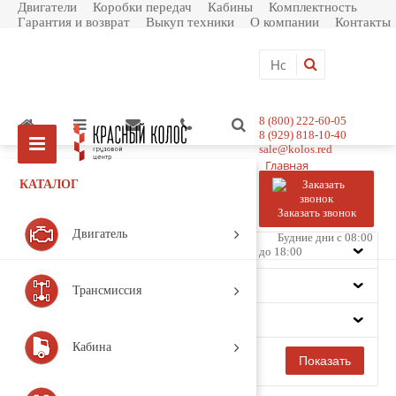
Двигатели
Коробки передач
Кабины
Комплектность
Гарантия и возврат
Выкуп техники
О компании
Контакты
8 (800) 222-60-05
8 (929) 818-10-40
sale@kolos.red
Главная
Каталог товаров
КАТАЛОГ
Подвеска
Тяга V-образная
Заказать звонок
Фильтр
Двигатель
Будние дни с 08:00
Цена
до 18:00
Производитель
Трансмиссия
Модель
Кабина