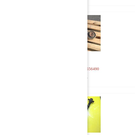
Тяга V-образная 20556490
5 000 руб