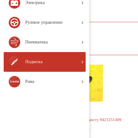
Электрика
Тяга V-образная
Рулевое управление
название
Пневматика
Подвеска
Рама
Кронштейн V-образной тяги к мосту 9423251409
2 500 руб