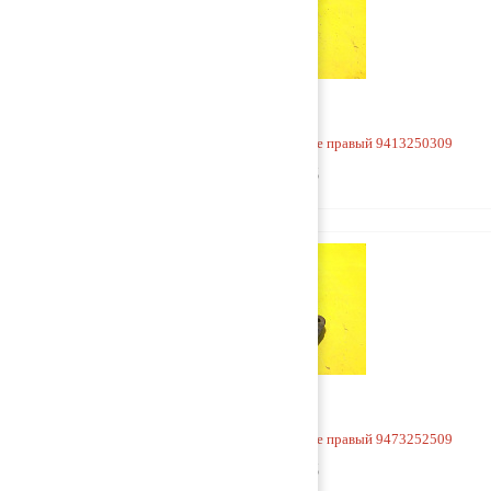
Кронштейн V-образной тяги к раме правый 9413250309
2 500 руб
Кронштейн V-образной тяги к раме правый 9473252509
9 000 руб