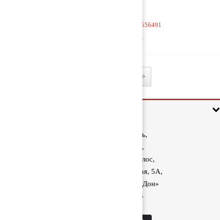
Тяга V-образная 20556491
7 500 руб
1
2
>
Информация
Ростовская область,
Аксайский район,
поселок Красный Колос,
улица Производственная, 5А,
1040 км трассы М-4 «Дон»
8 (800) 222-60-05
sale@kolos.red