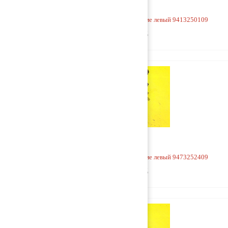
Кронштейн V-образной тяги к раме левый 9413250109
2 500 руб
Кронштейн V-образной тяги к раме левый 9473252409
9 000 руб