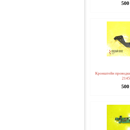
500
Кронштейн проводки
214
500