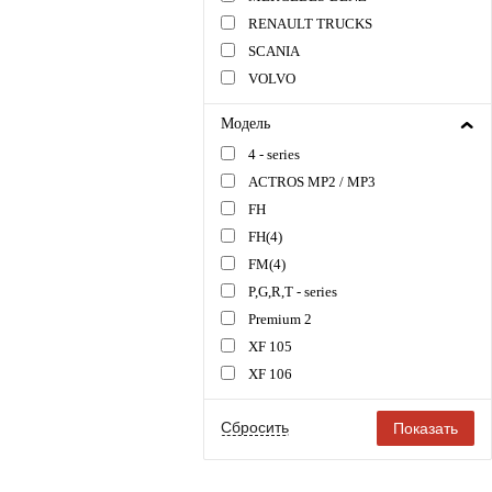
RENAULT TRUCKS
SCANIA
VOLVO
Модель
4 - series
ACTROS MP2 / MP3
FH
FH(4)
FM(4)
P,G,R,T - series
Premium 2
XF 105
XF 106