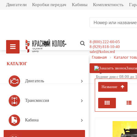
Двигатели
Коробки передач
Кабины
Комплектность
Гар
8 (800) 222-60-05
8 (929) 818-10-40
sale@kolos.red
Главная
Каталог тов
КАТАЛОГ
Кронштейн п
Заказ
Будние дни с 08:00 до 1
Двигатель
название
Трансмиссия
Кабина