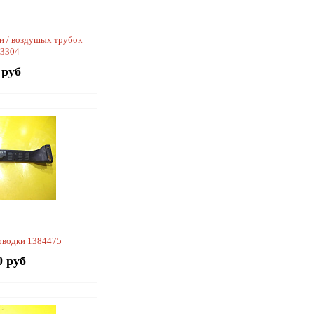
и / воздушых трубок
53304
 руб
оводки 1384475
0 руб