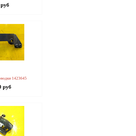
 руб
оводки 1423645
0 руб