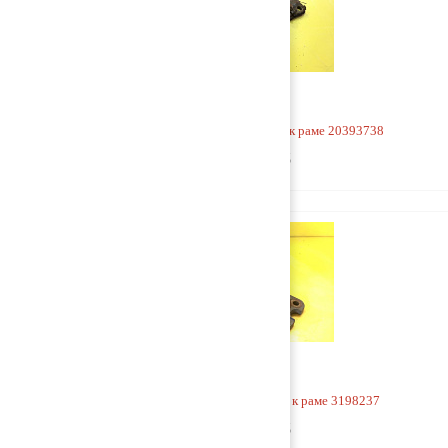
Кронштейн V-образной тяги к раме 20393738
3 500 руб
Кронштейн V-образной тяги к раме 3198237
9 000 руб