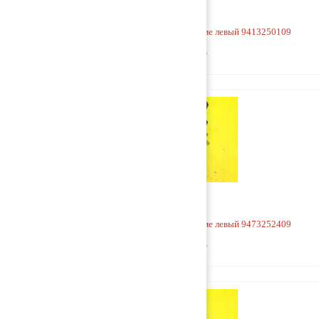
Кронштейн V-образной тяги к раме левый 9413250109
2 500 руб
Кронштейн V-образной тяги к раме левый 9473252409
9 000 руб