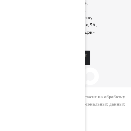
Ростовская область,
Аксайский район,
поселок Красный Колос,
улица Производственная, 5А,
1040 км трассы М-4 «Дон»
8 (800) 222-60-05
sale@kolos.red
|
Политика конфиденциальности
Согласие на обработку
персональных данных