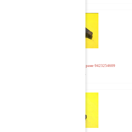
Кронштейн V-образной тяги к раме 9423254609
3 500 руб