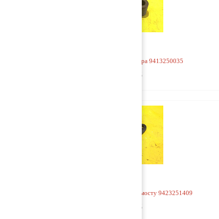
Бугель заднего стабилизатора 9413250035
1 000 руб
Кронштейн V-образной тяги к мосту 9423251409
2 500 руб