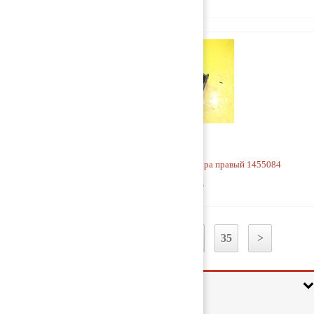
Кронштейн заднего стабилизатора правый 1455084
1 000 руб
1
2
3
...
34
35
>
Информация