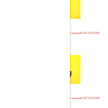
Кронштейн V-образной тяги к раме правый 9413250309
2 500 руб
Кронштейн V-образной тяги к раме правый 9473252509
9 000 руб