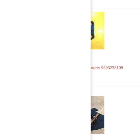
Кронштейн V-образной тяги к мосту 9603258109
9 000 руб