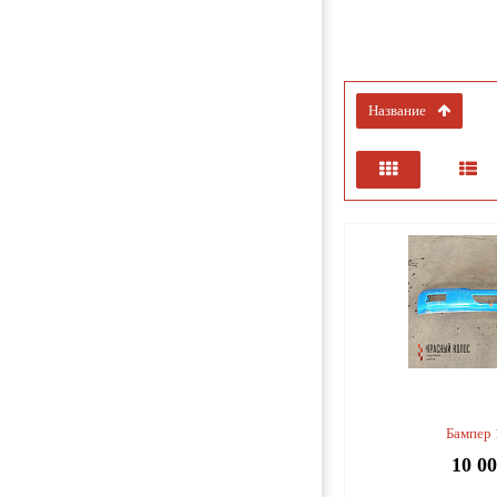
название
Бампер
10 0