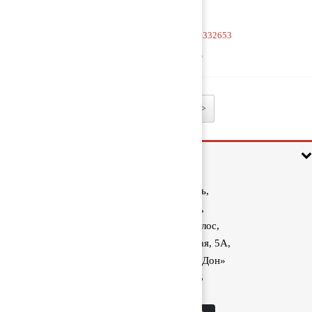
Насос масляный 504332653
5 000 руб
1
2
>
Информация
Ростовская область,
Аксайский район,
поселок Красный Колос,
улица Производственная, 5А,
1040 км трассы М-4 «Дон»
8 (800) 222-60-05
sale@kolos.red