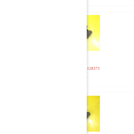
Насос масляный 504128373
5 000 руб