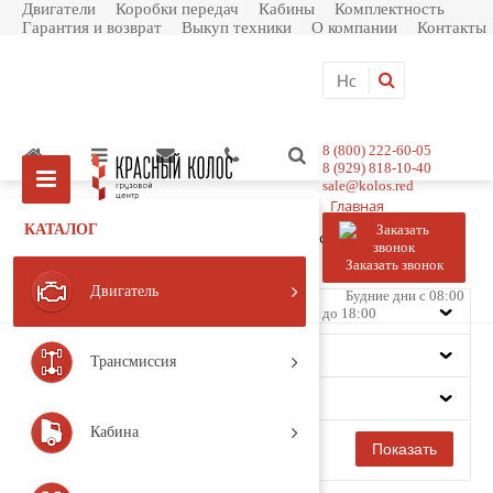
Двигатели
Коробки передач
Кабины
Комплектность
Гарантия и возврат
Выкуп техники
О компании
Контакты
8 (800) 222-60-05
8 (929) 818-10-40
sale@kolos.red
Главная
Каталог товаров
КАТАЛОГ
Двигатель
Система смазки
Насос масляный
Заказать звонок
Фильтр
Двигатель
Будние дни с 08:00
Цена
до 18:00
Производитель
Трансмиссия
Модель
Кабина