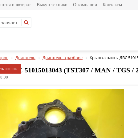
антия и возврат
Выкуп техники
О компании
Контакты
аров
Двигатель
Двигатель в разборе
Крышка плиты ДВС 5101
 ДВС 51015013043 (TST307 / MAN / TGS / 20
ать звонок
8:00