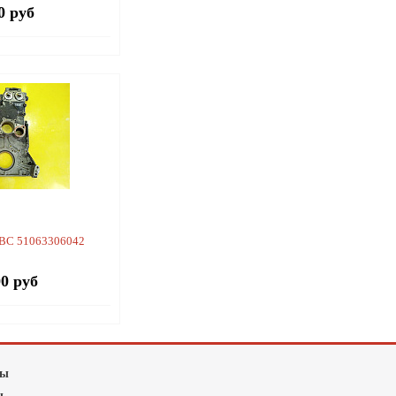
0 руб
ВС 51063306042
00 руб
лы
ы