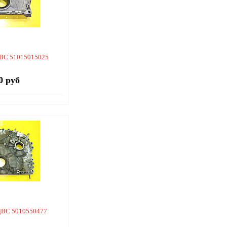
ВС 51015015025
0 руб
ДВС 5010550477