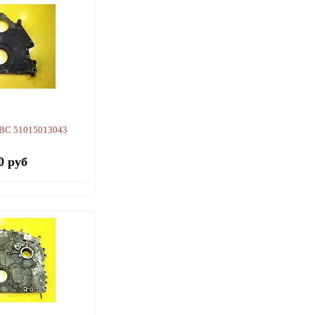
ВС 51015013043
0 руб