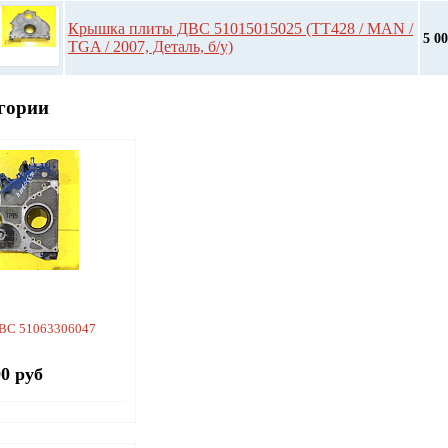
Крышка плиты ДВС 51015015025 (TT428 / MAN /
5 0
TGA / 2007, Деталь, б/у)
гории
ВС 51063306047
00 руб