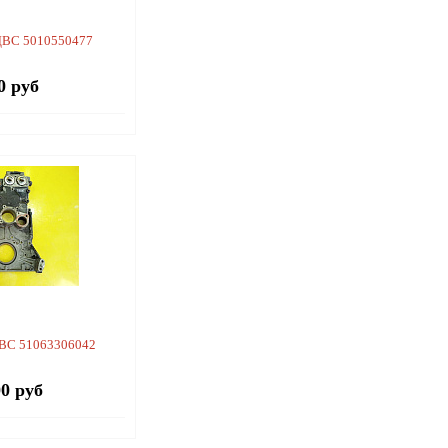
ДВС 5010550477
0 руб
ВС 51063306042
00 руб