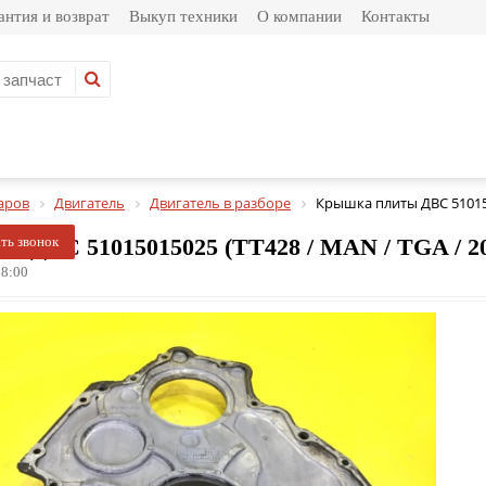
антия и возврат
Выкуп техники
О компании
Контакты
аров
Двигатель
Двигатель в разборе
Крышка плиты ДВС 5101
 ДВС 51015015025 (TT428 / MAN / TGA / 200
ать звонок
8:00