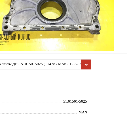
 плиты ДВС 51015015025 (TT428 / MAN / TGA / 2007,
 б/у)
51.01501-5025
MAN