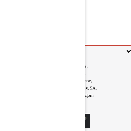
Ступица передняя 397186
15 000 руб
Информация
Ростовская область,
Аксайский район,
поселок Красный Колос,
улица Производственная, 5А,
1040 км трассы М-4 «Дон»
8 (800) 222-60-05
sale@kolos.red