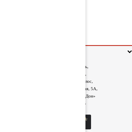
Насос масляный КПП 20567034
5 000 руб
Информация
Ростовская область,
Аксайский район,
поселок Красный Колос,
улица Производственная, 5А,
1040 км трассы М-4 «Дон»
8 (800) 222-60-05
sale@kolos.red