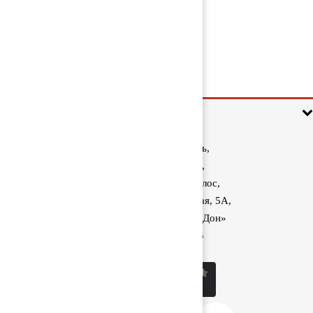
Кран ABS 4721950160
1 500 руб
Информация
Ростовская область,
Аксайский район,
поселок Красный Колос,
улица Производственная, 5А,
1040 км трассы М-4 «Дон»
8 (800) 222-60-05
sale@kolos.red