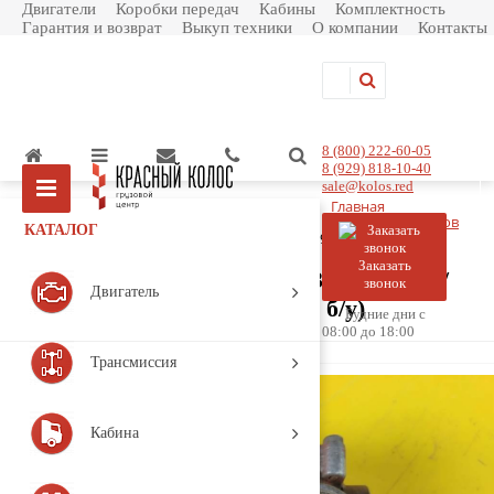
Двигатели
Коробки передач
Кабины
Комплектность
Гарантия и возврат
Выкуп техники
О компании
Контакты
8 (800) 222-60-05
8 (929) 818-10-40
sale@kolos.red
Главная
Каталог товаров
КАТАЛОГ
Пневматика
Кран ABS
Кран ABS 4721950550
Заказать
Кран ABS 4721950550 (IS131 / IVECO /
звонок
Двигатель
Stralis / (2002-н.в.), Деталь, б/у)
Будние дни с
08:00 до 18:00
Артикул:
4721950550
Трансмиссия
Кабина