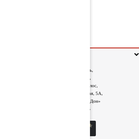
Компрессор воздушный 4127040080
25 000 руб
Информация
Ростовская область,
Аксайский район,
поселок Красный Колос,
улица Производственная, 5А,
1040 км трассы М-4 «Дон»
8 (800) 222-60-05
sale@kolos.red