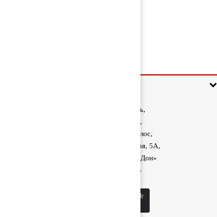
Клапан ускорительный 0481026026
1 000 руб
Информация
Ростовская область,
Аксайский район,
поселок Красный Колос,
улица Производственная, 5А,
1040 км трассы М-4 «Дон»
8 (800) 222-60-05
sale@kolos.red