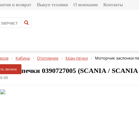
антия и возврат
Выкуп техники
О компании
Контакты
аров
Кабина
Отопление
Кран печки
Моторчик заслонки пе
онки печки 0390727005 (SCANIA / SCANIA / 3 -
ать звонок
8:00