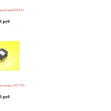
трический IVECO
0 руб
ки печки 1427783
0 руб