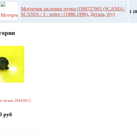
Моторчик заслонки печки 0390727005 (SCANIA /
1 1
SCANIA / 3 - series / (1988-1996), Деталь, б/у)
гории
и печки 20443812
0 руб