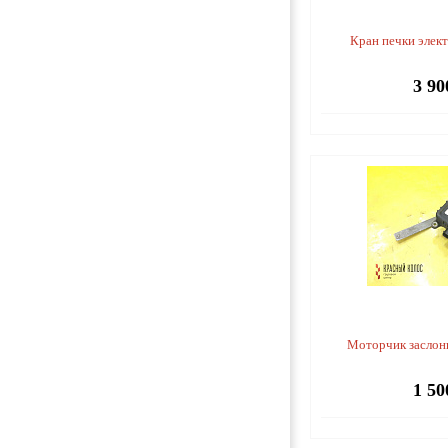
Кран печки элек
3 90
Моторчик заслон
1 50