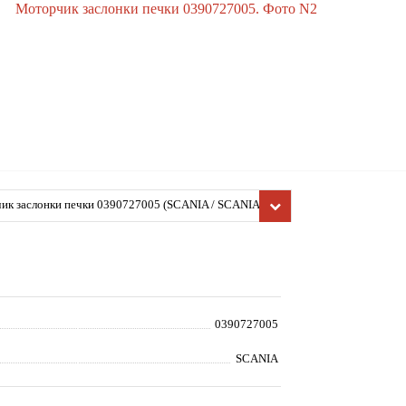
к заслонки печки 0390727005 (SCANIA / SCANIA / 3 - s
(1988-1996), Деталь, б/у)
0390727005
SCANIA