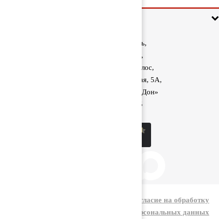
Информация
Ростовская область,
Аксайский район,
поселок Красный Колос,
улица Производственная, 5А,
1040 км трассы М-4 «Дон»
8 (800) 222-60-05
sale@kolos.red
|
Политика конфиденциальности
Согласие на обработку
персональных данных