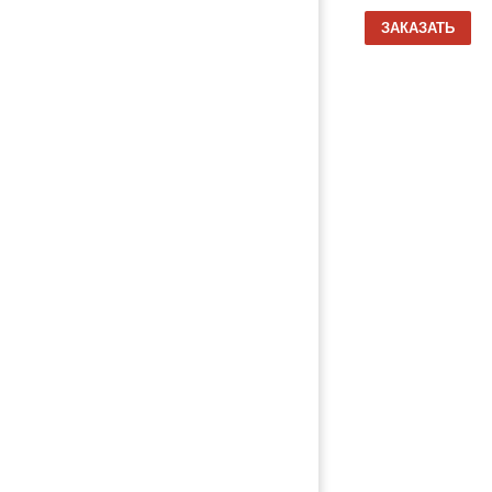
15 / DAF / 95 XF / (1997-2002), Деталь,
ЗАКАЗАТЬ
б/у)
Товары из категории
Испаритель кондиционера
MERCEDES-BENZ AXOR
2 800 руб