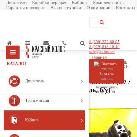
Двигатели
Коробки передач
Кабины
Комплектность
Гарантия и возврат
Выкуп техники
О компании
Контакты
8 (800) 222-60-05
8 (929) 818-10-40
sale@kolos.red
Главная
Каталог товаров
КАТАЛОГ
Кабина
Кондиционирование
Испаритель кондиционера
Испаритель кондиционера 1331304
Заказать
звонок
Испаритель кондиционера 1331304 (D7 /
Двигатель
Будние дни с
DAF / 95 / (1987-1998), Деталь, б/у)
08:00 до 18:00
Артикул:
1331304
Трансмиссия
Кабина