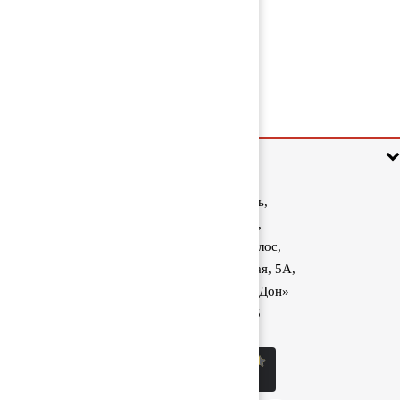
Жгут проводов AdBlue 1887628
3 000 руб
Информация
Ростовская область,
Аксайский район,
поселок Красный Колос,
улица Производственная, 5А,
1040 км трассы М-4 «Дон»
8 (800) 222-60-05
sale@kolos.red