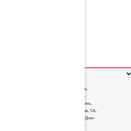
Патрубок корпуса масляного
фильтра 51054403002
2 000 руб
Информация
Ростовская область,
Аксайский район,
поселок Красный Колос,
улица Производственная, 5А,
1040 км трассы М-4 «Дон»
8 (800) 222-60-05