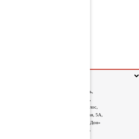
Подушка радиатора 1363634
1 000 руб
Информация
Ростовская область,
Аксайский район,
поселок Красный Колос,
улица Производственная, 5А,
1040 км трассы М-4 «Дон»
8 (800) 222-60-05
sale@kolos.red