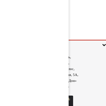
Кольцо диффузора 7420542693
2 000 руб
Информация
Ростовская область,
Аксайский район,
поселок Красный Колос,
улица Производственная, 5А,
1040 км трассы М-4 «Дон»
8 (800) 222-60-05
sale@kolos.red