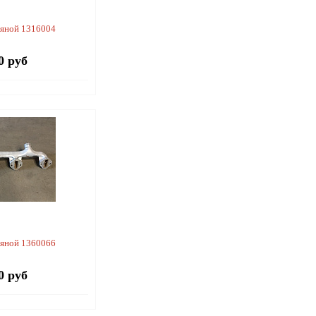
дяной 1316004
0 руб
дяной 1360066
0 руб