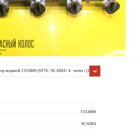
ор водяной 1353809 (ST76 / SCANIA / 4 - series / (1995-2
таль, б/у)
1353809
SCANIA