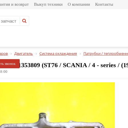
антия и возврат
Выкуп техники
О компании
Контакты
аров
Двигатель
Система охлаждения
Патрубки / теплообменн
яной 1353809 (ST76 / SCANIA / 4 - series / (19
ать звонок
8:00