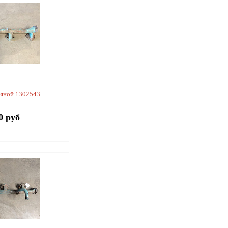
дяной 1302543
0 руб