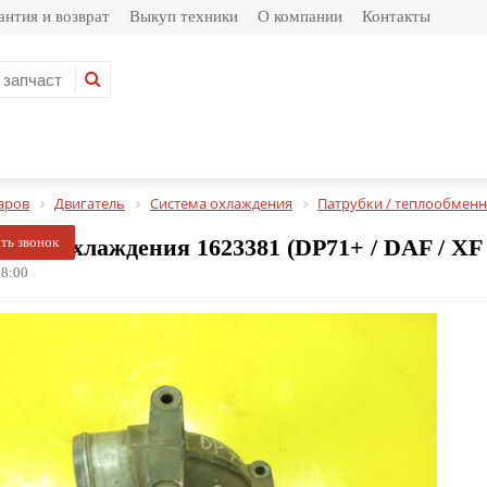
антия и возврат
Выкуп техники
О компании
Контакты
аров
Двигатель
Система охлаждения
Патрубки / теплообменн
емы охлаждения 1623381 (DP71+ / DAF / XF 105
ать звонок
8:00