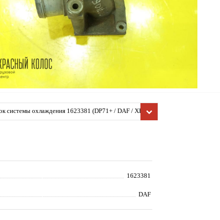
к системы охлаждения 1623381 (DP71+ / DAF / XF 105
н.в.), Деталь, б/у)
1623381
DAF