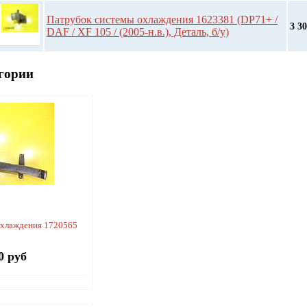
Патрубок системы охлаждения 1623381 (DP71+ /
3 3
DAF / XF 105 / (2005-н.в.), Деталь, б/у)
гории
охлаждения 1720565
0 руб