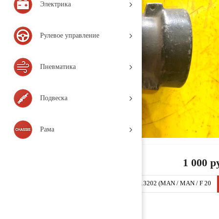
Электрика
Рулевое управление
Пневматика
Подвеска
Рама
1 000 р
Патрубок интеркулера алюминиевый 51094113202 (MAN / MAN / F 20
00 / (1994-н.в.), Деталь, б/у)
Заказать