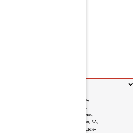
Патрубок интеркулера алюминиевый
51094113264
1 700 руб
Информация
Ростовская область,
Аксайский район,
поселок Красный Колос,
улица Производственная, 5А,
1040 км трассы М-4 «Дон»