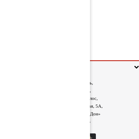
Коллектор водяной 1356228
1 100 руб
Информация
Ростовская область,
Аксайский район,
поселок Красный Колос,
улица Производственная, 5А,
1040 км трассы М-4 «Дон»
8 (800) 222-60-05
sale@kolos.red