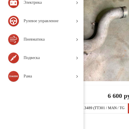
Электрика
Рулевое управление
Пневматика
Подвеска
Рама
6 600 р
Патрубок интеркулера алюминиевый 51094113489 (TT301 / MAN / TG
A / 2005, Деталь, б/у)
Заказать