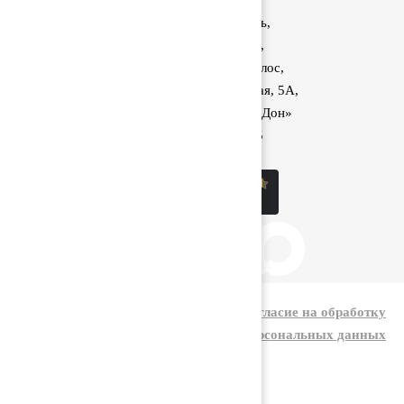
Ростовская область,
Аксайский район,
поселок Красный Колос,
улица Производственная, 5А,
1040 км трассы М-4 «Дон»
8 (800) 222-60-05
sale@kolos.red
|
Политика конфиденциальности
Согласие на обработку
персональных данных