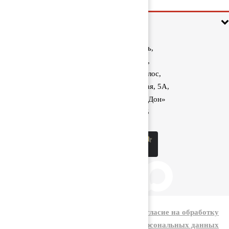
Информация
Ростовская область,
Аксайский район,
поселок Красный Колос,
улица Производственная, 5А,
1040 км трассы М-4 «Дон»
8 (800) 222-60-05
sale@kolos.red
|
Политика конфиденциальности
Согласие на обработку
персональных данных