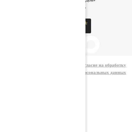
1040 км трассы М-4 «Дон»
8 (800) 222-60-05
sale@kolos.red
|
Политика конфиденциальности
Согласие на обработку
персональных данных