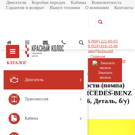
Двигатели
Коробки передач
Кабины
Комплектность
Гарантия и возврат
Выкуп техники
О компании
Контакты
8 (800) 222-60-05
8 (929) 818-10-40
sale@kolos.red
Главная
Каталог товаров
КАТАЛОГ
Двигатель
Система охлаждения
Насос охлаждающей жидкости (помпа)
Заказать
Насос охлаждающей жидкости (помпа) 5412010201
звонок
Двигатель
Насос охлаждающей жидкости (помпа)
Будние дни с
08:00 до 18:00
5412010201 (AMP277 / MERCEDES-BENZ
Трансмиссия
/ ACTROS MP2 / MP3 / 2006, Деталь, б/у)
Артикул:
A5412010201
Кабина