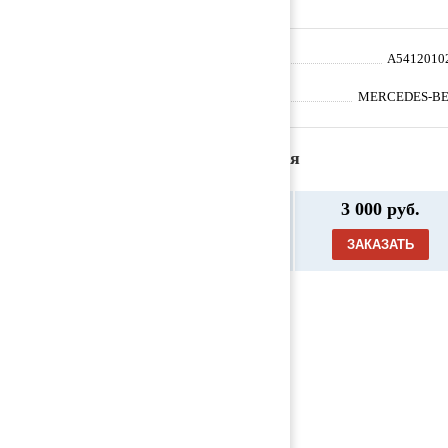
Артикул
A5412010
Производитель
MERCEDES-B
Предложения
Насос охлаждающей жидкости (помп
3 000 руб.
а) 5412010201 (AMP277 / MERCEDES
-BENZ / ACTROS MP2 / MP3 / 2006, Д
ЗАКАЗАТЬ
еталь, б/у)
Товары из категории