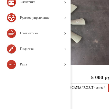
Электрика
Рулевое управление
Пневматика
Подвеска
Рама
5 000 р
Крыльчатка гидромуфты 1453967 (SCANIA / SCANIA / P,G,R,T - series /
(2004-н.в.), Деталь, б/у)
Заказать