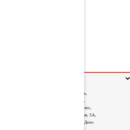
Крыльчатка гидромуфты 1644886
5 000 руб
Информация
Ростовская область,
Аксайский район,
поселок Красный Колос,
улица Производственная, 5А,
1040 км трассы М-4 «Дон»
8 (800) 222-60-05