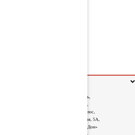
Гидромуфта / вискомуфта 1423891
8 000 руб
Информация
Ростовская область,
Аксайский район,
поселок Красный Колос,
улица Производственная, 5А,
1040 км трассы М-4 «Дон»
8 (800) 222-60-05