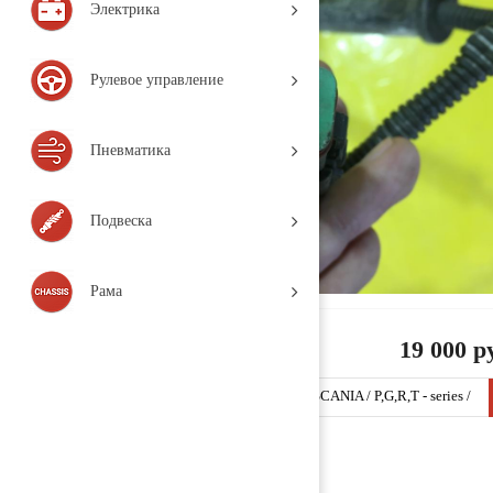
Электрика
Рулевое управление
Пневматика
Подвеска
Рама
19 000 р
Гидромуфта / вискомуфта 1520308 (SRT30 / SCANIA / P,G,R,T - series /
(2004-н.в.), Деталь, 3 230, б/у)
Заказать