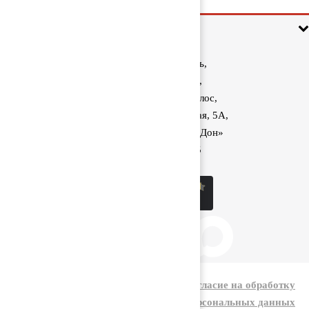
Информация
Ростовская область,
Аксайский район,
поселок Красный Колос,
улица Производственная, 5А,
1040 км трассы М-4 «Дон»
8 (800) 222-60-05
sale@kolos.red
|
Политика конфиденциальности
Согласие на обработку
персональных данных