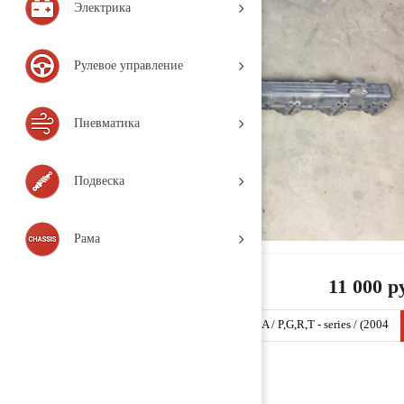
Электрика
Рулевое управление
Пневматика
Подвеска
Рама
11 000 р
Коллектор впускной 1893329 (SRT51 / SCANIA / P,G,R,T - series / (2004
-н.в.), Деталь, б/у)
Заказать