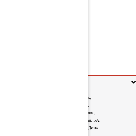
Коллектор впускной 1545242
1 100 руб
Информация
Ростовская область,
Аксайский район,
поселок Красный Колос,
улица Производственная, 5А,
1040 км трассы М-4 «Дон»
8 (800) 222-60-05