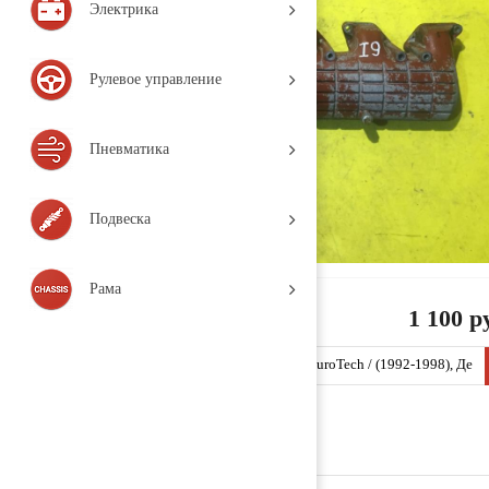
Электрика
Рулевое управление
Пневматика
Подвеска
Рама
1 100 р
Коллектор впускной 61319303 (I9 / IVECO / EuroTech / (1992-1998), Де
таль, б/у)
Заказать