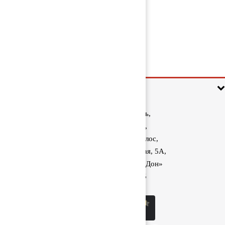
Коллектор впускной 5600426635
2 000 руб
Информация
Ростовская область,
Аксайский район,
поселок Красный Колос,
улица Производственная, 5А,
1040 км трассы М-4 «Дон»
8 (800) 222-60-05
sale@kolos.red