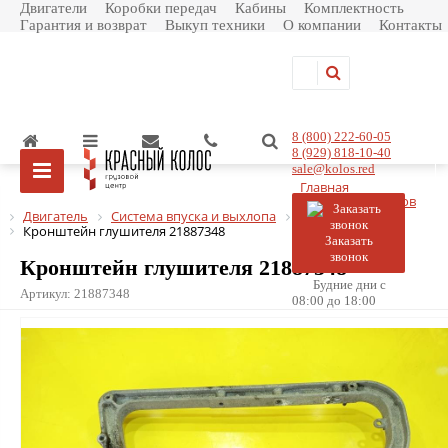
Двигатели
Коробки передач
Кабины
Комплектность
Гарантия и возврат
Выкуп техники
О компании
Контакты
8 (800) 222-60-05
8 (929) 818-10-40
sale@kolos.red
Главная
Каталог товаров
Двигатель
Система впуска и выхлопа
Глушитель
Кронштейн глушителя 21887348
Заказать
звонок
Кронштейн глушителя 21887348
Будние дни с
Артикул:
21887348
08:00 до 18:00