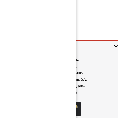
Кронштейн глушителя 81155020272
1 000 руб
Информация
Ростовская область,
Аксайский район,
поселок Красный Колос,
улица Производственная, 5А,
1040 км трассы М-4 «Дон»
8 (800) 222-60-05
sale@kolos.red