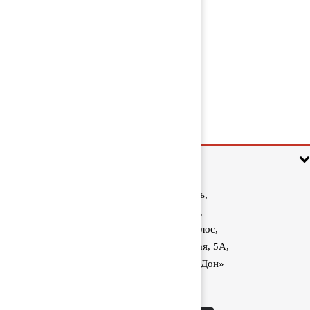
Маховик 61318470
9 000 руб
Информация
Ростовская область,
Аксайский район,
поселок Красный Колос,
улица Производственная, 5А,
1040 км трассы М-4 «Дон»
8 (800) 222-60-05
sale@kolos.red