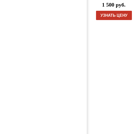
1 500 руб.
Шайба упорная распредвала 1622763
(DT414 / DAF / XF 105 / 2010, Деталь,
УЗНАТЬ ЦЕНУ
б/у)
Товары из категории
Шайба упорная распредвала
2104861
1 500 руб