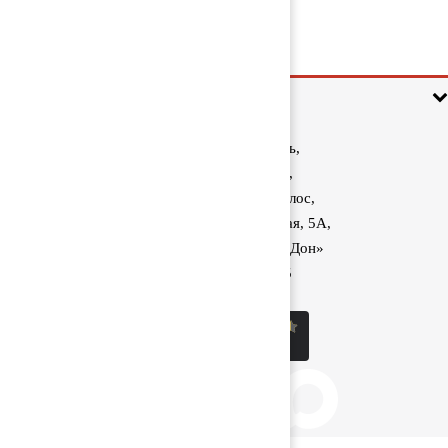
1 000 руб
Информация
Ростовская область,
Аксайский район,
поселок Красный Колос,
улица Производственная, 5А,
1040 км трассы М-4 «Дон»
8 (800) 222-60-05
sale@kolos.red