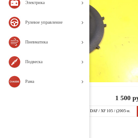
Электрика
Рулевое управление
Пневматика
Подвеска
Рама
1 500 р
Шайба упорная распредвала 1622763 (D160 / DAF / XF 105 / (2005-н.
в.), Деталь, б/у)
Заказать