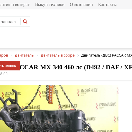
антия и возврат
Выкуп техники
О компании
Контакты
аров
Двигатель
Двигатель в сборе
Двигатель (ДВС) PACCAR MX 
С) PACCAR MX 340 460 лс (D492 / DAF / XF 1
ать звонок
8:00