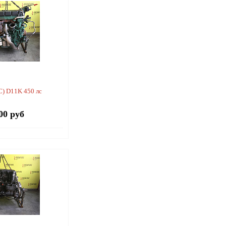
С) D11K 450 лс
00 руб