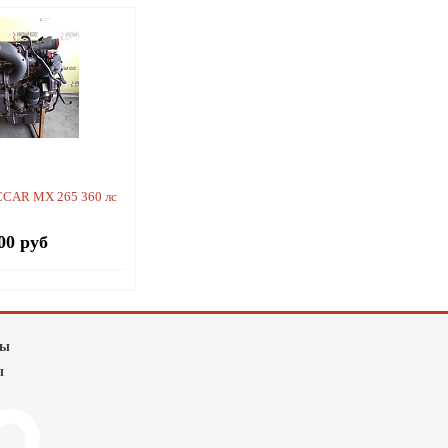
CCAR MX 265 360 лс
00 руб
лы
ы