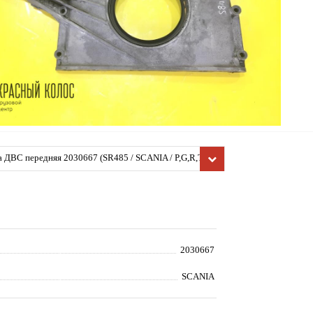
ДВС передняя 2030667 (SR485 / SCANIA / P,G,R,T - seri
2, Деталь, б/у)
2030667
SCANIA