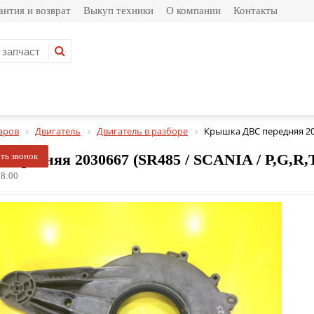
антия и возврат
Выкуп техники
О компании
Контакты
аров
Двигатель
Двигатель в разборе
Крышка ДВС передняя 2
редняя 2030667 (SR485 / SCANIA / P,G,R,T - 
ать звонок
8:00