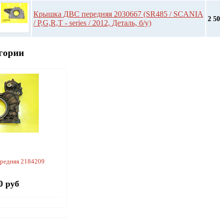
Крышка ДВС передняя 2030667 (SR485 / SCANIA
2 5
/ P,G,R,T - series / 2012, Деталь, б/у)
гории
редняя 2184209
0 руб