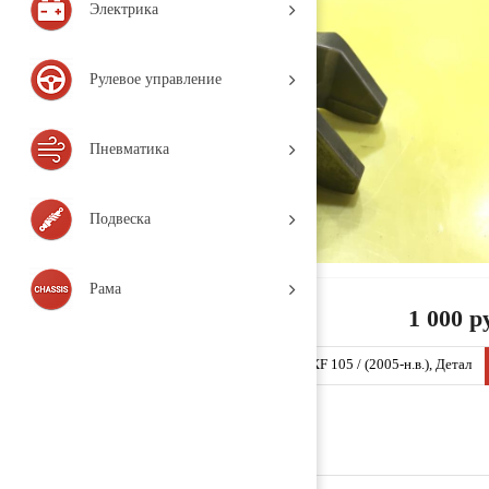
Электрика
Рулевое управление
Пневматика
Подвеска
Рама
1 000 р
Кронштейн форсунки 1791123 (DAF / DAF / XF 105 / (2005-н.в.), Детал
ь, б/у)
Заказать