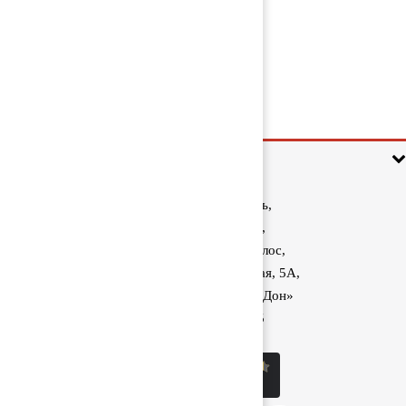
Кронштейн форсунки 21168711
1 000 руб
Информация
Ростовская область,
Аксайский район,
поселок Красный Колос,
улица Производственная, 5А,
1040 км трассы М-4 «Дон»
8 (800) 222-60-05
sale@kolos.red