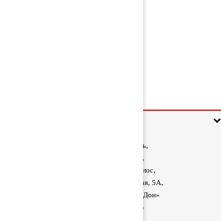
Натяжитель ремня 51958007459
1 000 руб
Информация
Ростовская область,
Аксайский район,
поселок Красный Колос,
улица Производственная, 5А,
1040 км трассы М-4 «Дон»
8 (800) 222-60-05
sale@kolos.red