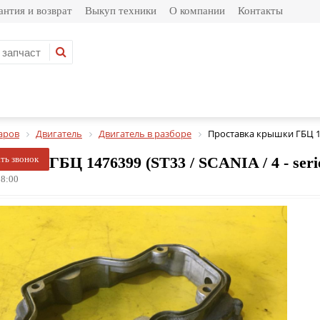
антия и возврат
Выкуп техники
О компании
Контакты
аров
Двигатель
Двигатель в разборе
Проставка крышки ГБЦ 
шки ГБЦ 1476399 (ST33 / SCANIA / 4 - series 
ать звонок
8:00