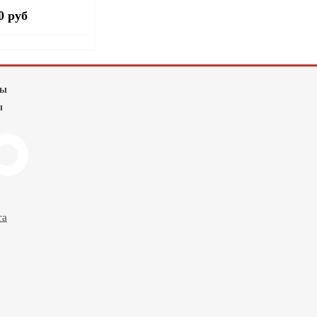
0 руб
лы
ы
та