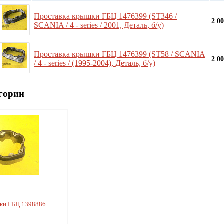
Проставка крышки ГБЦ 1476399 (ST346 /
2 0
SCANIA / 4 - series / 2001, Деталь, б/у)
Проставка крышки ГБЦ 1476399 (ST58 / SCANIA
2 0
/ 4 - series / (1995-2004), Деталь, б/у)
гории
ки ГБЦ 1398886