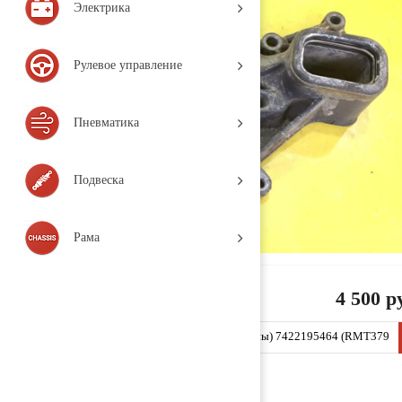
Электрика
Рулевое управление
Пневматика
Подвеска
Рама
4 500 р
Корпус насоса охлаждающей жидкости (помпы) 7422195464 (RMT379
/ RENAULT TRUCKS / Magnum 2 / 2007, Деталь, б/у)
Заказать