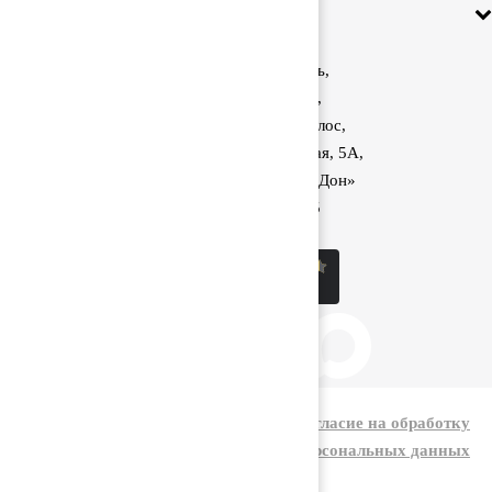
Информация
Ростовская область,
Аксайский район,
поселок Красный Колос,
улица Производственная, 5А,
1040 км трассы М-4 «Дон»
8 (800) 222-60-05
sale@kolos.red
|
Политика конфиденциальности
Согласие на обработку
персональных данных