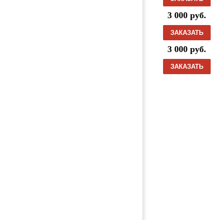
(2000-н.в.), Деталь, б/у)
3 000 руб.
Насос охлаждающей жидкости (помп
а) 51065007049 (TT229 / MAN / TGA /
ЗАКАЗАТЬ
2005, Деталь, б/у)
3 000 руб.
Насос охлаждающей жидкости (помп
а) 51065007049 (TT310 / MAN / TGA /
ЗАКАЗАТЬ
2006, Деталь, б/у)
Товары из категории
Насос охлаждающей жидкости
(помпа) 51065006612