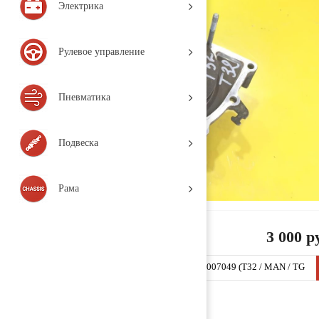
Электрика
Рулевое управление
Пневматика
Подвеска
Рама
3 000 р
Насос охлаждающей жидкости (помпа) 51065007049 (T32 / MAN / TG
A / (2000-н.в.), Деталь, б/у)
Заказать