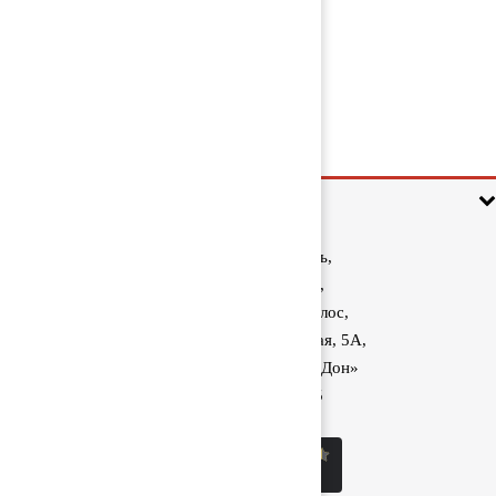
Насос охлаждающей жидкости
(помпа) 51065007052
9 000 руб
Информация
Ростовская область,
Аксайский район,
поселок Красный Колос,
улица Производственная, 5А,
1040 км трассы М-4 «Дон»
8 (800) 222-60-05
sale@kolos.red