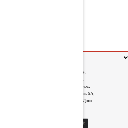
Коллектор впускной 1372899
2 000 руб
Информация
Ростовская область,
Аксайский район,
поселок Красный Колос,
улица Производственная, 5А,
1040 км трассы М-4 «Дон»
8 (800) 222-60-05
sale@kolos.red