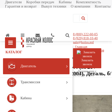
Двигатели
Коробки передач
Кабины
Комплектность
Гарантия и возврат
Выкуп техники
О компании
Контакты
8 (800) 222-60-05
8 (929) 818-10-40
sale@kolos.red
Главная
Каталог товаров
КАТАЛОГ
Двигатель
Система впуска и выхлопа
Впускные коллекторы
Коллектор впускной 1375044
Заказать
звонок
Коллектор впускной 1375044 (SP21 /
Двигатель
Будние дни с
SCANIA / 4 - series / (1995-2004), Деталь, б/
08:00 до 18:00
у)
Трансмиссия
Артикул:
1375044
Кабина