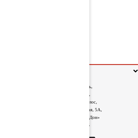
Маховик 51023015259
9 000 руб
Информация
Ростовская область,
Аксайский район,
поселок Красный Колос,
улица Производственная, 5А,
1040 км трассы М-4 «Дон»
8 (800) 222-60-05
sale@kolos.red