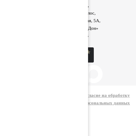
Аксайский район,
поселок Красный Колос,
улица Производственная, 5А,
1040 км трассы М-4 «Дон»
8 (800) 222-60-05
sale@kolos.red
|
Политика конфиденциальности
Согласие на обработку
персональных данных